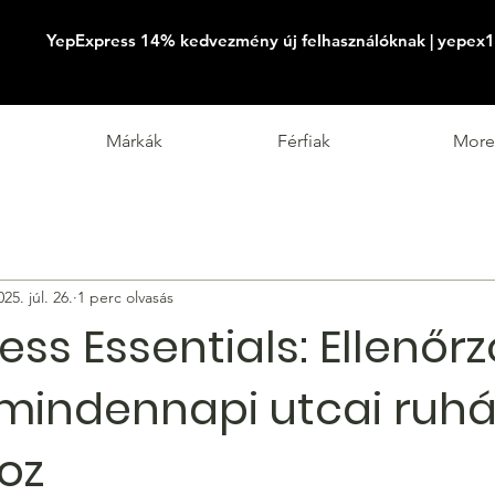
YepExpress 14% kedvezmény új felhasználóknak | yepex1
Márkák
Férfiak
More
025. júl. 26.
1 perc olvasás
ss Essentials: Ellenőrz
 mindennapi utcai ruh
oz