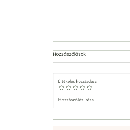
Hozzászólások
Értékelés hozzáadása
Taobao linkek: Ellenőrzött
Hozzászólás írása...
vásárlási linkek kínai
divathoz és egyebekhez