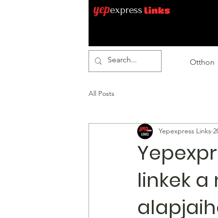
Otthon
All Posts
Yepexpress Links
2
Yepexpre
linkek a
alapjaih