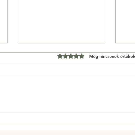
0 csillagot kapott az 5-ből.
Még nincsenek értékel
Hacoo Golden Goose:
Yepe
Ellenőrzött linkek a Hacoo-
az e
tól ikonikus, kopott
diva
cipőkhöz
idej