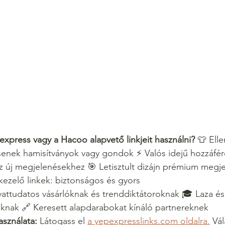
xpress vagy a Hacoo alapvető linkjeit használni?
 👕 Elle
csenek hamisítványok vagy gondok ⚡ Valós idejű hozzáfér
z új megjelenésekhez 🎯 Letisztult dizájn prémium megje
kezelő linkek: biztonságos és gyors
vattudatos vásárlóknak és trenddiktátoroknak 🎓 Laza és 
knak 🔗 Keresett alapdarabokat kínáló partnereknek
asználata:
 Látogass el 
a yepexpresslinks.com oldalra.
 Vál