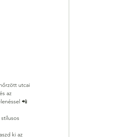
nőrzött utcai 
és az 
lenéssel 📲 
stílusos 
aszd ki az 