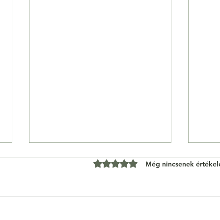
0 csillagot kapott az 5-ből.
Még nincsenek értékel