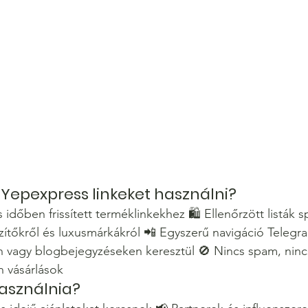
Yepexpress linkeket használni?
 időben frissített terméklinkekhez 🛍 Ellenőrzött listák s
szítőkről és luxusmárkákról 📲 Egyszerű navigáció Telegr
 vagy blogbejegyzéseken keresztül 🚫 Nincs spam, ninc
n vásárlások
használnia?