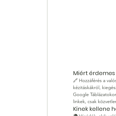
Miért érdemes 
🔗 Hozzáférés a valós
kézitáskákról, kiegé
Google Táblázatokon
linkek, csak közvetle
Kinek kellene 