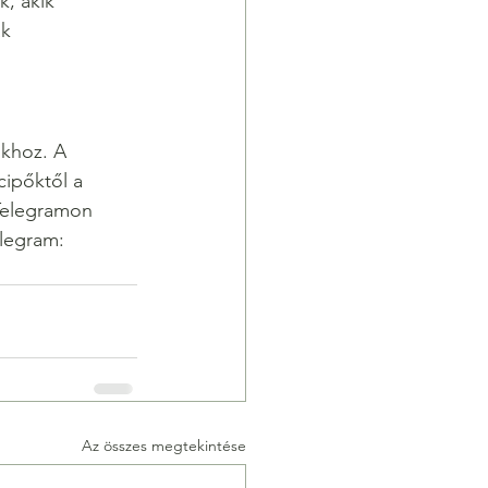
k, akik 
ak
okhoz. A 
cipőktől a 
Telegramon 
legram: 
Az összes megtekintése