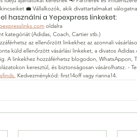
ós idejű ajánlatokat keresnek 📢 Partnerek és influenszere
kincseiket 💼 Vállalkozók, akik divattartalmakat válogatn
el használni a Yepexpress linkeket:
pexpresslinks.com
 oldalra
ánt kategóriát (Adidas, Coach, Cartier stb.)
záférhetsz az ellenőrzött linkekhez az azonnali vásárlás
ta küld ellenőrzött vásárlási linkeket, a divatos Adidas 
kig. A linkekhez hozzáférhetsz blogodon, WhatsAppon, 
lázatokon keresztül, és biztonságosan vásárolhatsz. - Te
sfinds.
 Kedvezménykód: first14off vagy rianna14.