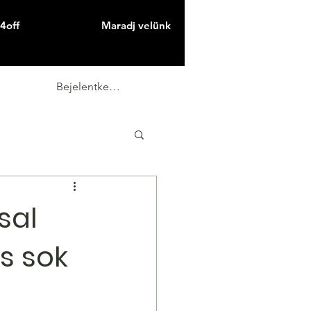
4off
Maradj velünk
Bejelentkezés
sal
s sok