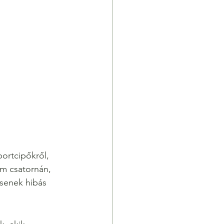
portcipőkről, 
am csatornán, 
senek hibás 