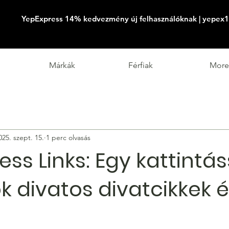
YepExpress 14% kedvezmény új felhasználóknak | yepex1
Márkák
Férfiak
More
025. szept. 15.
1 perc olvasás
ss Links: Egy kattintás
k divatos divatcikkek é