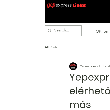
Otthon
All Posts
Yepexpress Links
2
Yepexpre
elérhető
más