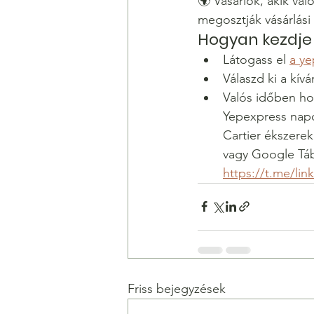
🌍 Vásárlók, akik val
megosztják vásárlási 
Hogyan kezdje 
Látogass el 
a ye
Válaszd ki a kív
Valós időben hoz
Yepexpress napon
Cartier ékszere
vagy Google Táb
https://t.me/link
Friss bejegyzések