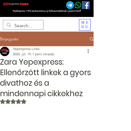
YepExpress 14% kedvezmény új felhasználóknak | yepex14off
ME
NU
Bejegyzés
Yepexpress Links
2025. júl. 19.
1 perc olvasás
Zara Yepexpress:
Ellenőrzött linkek a gyors
divathoz és a
mindennapi cikkekhez
NaN csillagot kapott az 5-ből.