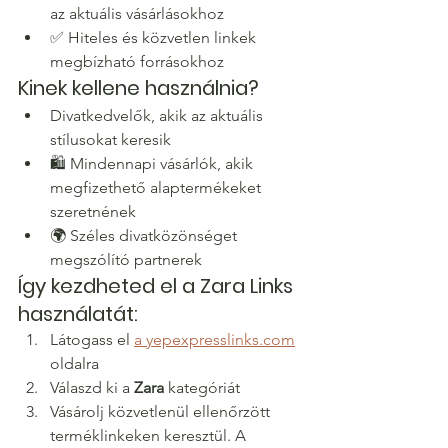
az aktuális vásárlásokhoz
✅ Hiteles és közvetlen linkek 
megbízható forrásokhoz
Kinek kellene használnia?
Divatkedvelők, akik az aktuális 
stílusokat keresik
🛍️ Mindennapi vásárlók, akik 
megfizethető alaptermékeket 
szeretnének
🌍 Széles divatközönséget 
megszólító partnerek
Így kezdheted el a Zara Links 
használatát:
Látogass el 
a yepexpresslinks.com
oldalra
Válaszd ki a 
Zara
 kategóriát
Vásárolj közvetlenül ellenőrzött 
terméklinkeken keresztül. A 