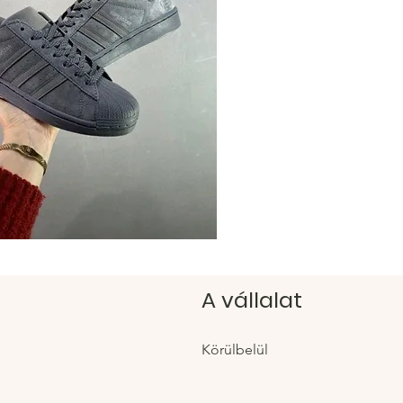
https:
Hacoo 
https:/
A vállalat
Körülbelül