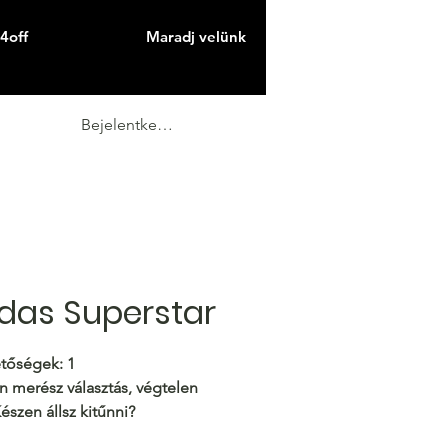
4off
Maradj velünk
Bejelentkezés
das Superstar
tőségek: 1
n merész választás, végtelen
észen állsz kitűnni?
:
36 _ 45