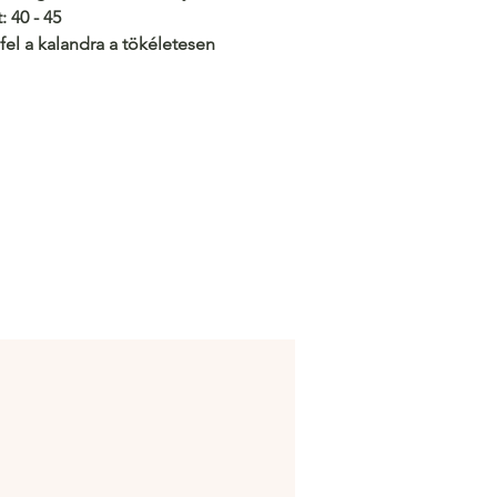
:
40 - 45
 fel a kalandra a tökéletesen
edő ruhával! 👟✨
/c.hacoo.pl/2lh08k
Áruház
/c.hacoo.pl/2eg7RJ