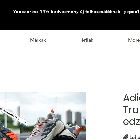
YepExpress 14% kedvezmény új felhasználóknak | yepex1
Márkák
Férfiak
More
Ad
Tra
edz
🌈
Lehe