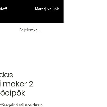
4off
Maradj velünk
Bejelentkezés
idas
ilmaker 2
őcipők
tőségek:
9 stílusos dizájn