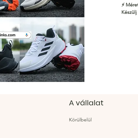
⚡️
Méret
Készülj
illeszk
https:/
Hacoo 
https:/
A vállalat
Körülbelül