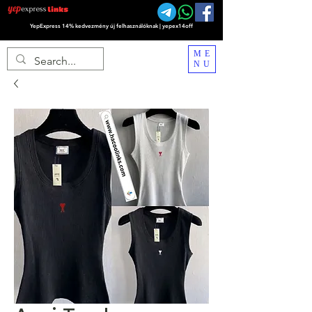
YepExpress 14% kedvezmény új felhasználóknak | yepex14off
ME
NU