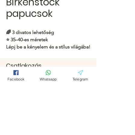
Birkenstock
papucsok
🌈 3 divatos lehetőség
⭐️ 35–40-es méretek
Lépj be a kényelem és a stílus világába!
https://c.hacoo.pl/2l0mg2
Csatlakozás
Facebook
Facebook
Hacoo Áruház
Facebook
Whatsapp
Telegram
https://c.hacoo.pl/2eg7RJ
Távirat
Távirat
Hacoo Store
Táblázatok
A vállalat
Körülbelül