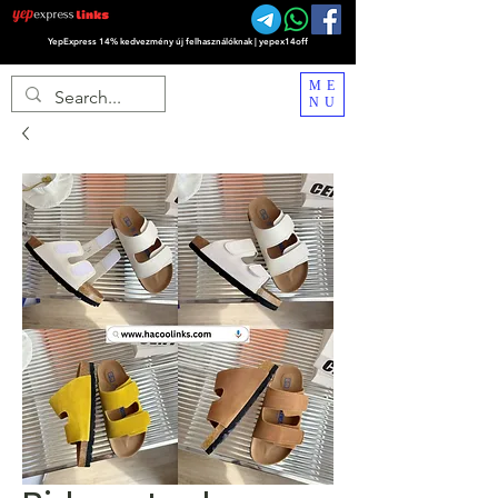
YepExpress 14% kedvezmény új felhasználóknak | yepex14off
ME
NU