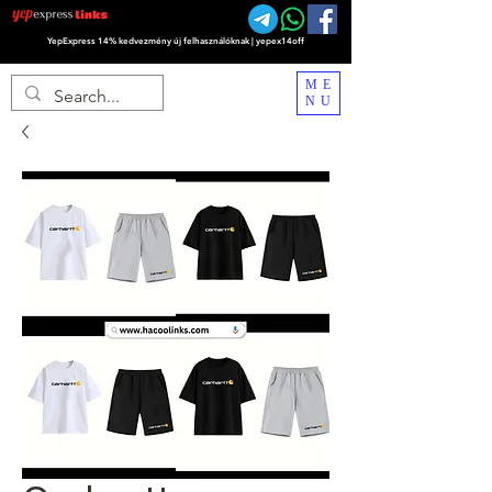
YepExpress 14% kedvezmény új felhasználóknak | yepex14off
ME
NU