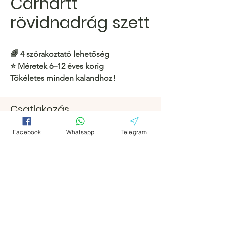
Carhartt
rövidnadrág szett
🌈 4 szórakoztató lehetőség
⭐️ Méretek 6–12 éves korig
Tökéletes minden kalandhoz!
https://c.hacoo.pl/2kv9Vw
Csatlakozás
Facebook
Facebook
Hacoo Áruház
Facebook
Whatsapp
Telegram
https://c.hacoo.pl/2eg7RJ
Távirat
Távirat
Hacoo Store
Táblázatok
A vállalat
Körülbelül