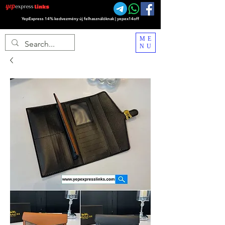
YepExpress 14% kedvezmény új felhasználóknak | yepex14off
ME
NU