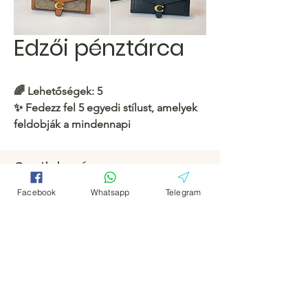
Edzői pénztárca
🌈
Lehetőségek: 5
✨ Fedezz fel 5 egyedi stílust, amelyek
feldobják a mindennapi
megjelenésedet!
Csatlakozás
https://c.hacoo.pl/2mgHjA
Facebook
Facebook
Facebook
Whatsapp
Telegram
Hacoo Áruház
Távirat
Távirat
https://c.hacoo.pl/2eg7RJ
Hacoo Store
Táblázatok
A vállalat
Körülbelül