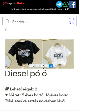
YepExpress 14% kedvezmény új felhasználóknak | yepex14off
ME
NU
Diesel póló
🌈
Lehetőségek: 2
⭐️
Méret
: 5 éves kortól 16 éves korig
Tökéletes választás növésben lévő
gyerekeknek!