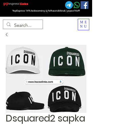
YepExpress 14% kedvezmény új felhasználóknak | yepex14off
ME
NU
Dsquared2 sapka