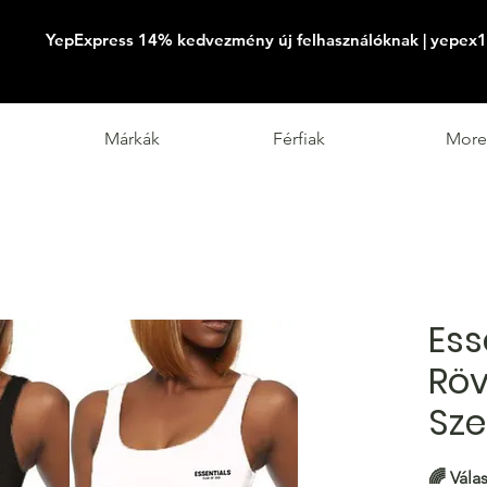
YepExpress 14% kedvezmény új felhasználóknak | yepex1
Márkák
Férfiak
More
Ess
Rö
Sze
🌈 Vála