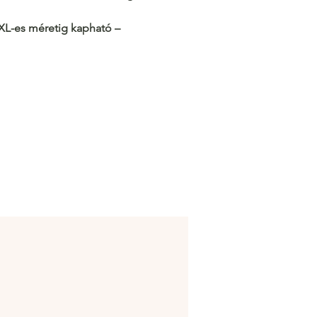
l XL-es méretig kapható –
m és stílus minden szettben!
/c.hacoo.pl/2l0E3Z
Áruház
/c.hacoo.pl/2eg7RJ