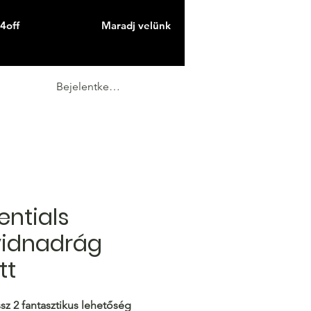
4off
Maradj velünk
Bejelentkezés
entials
vidnadrág
tt
ssz 2 fantasztikus lehetőség