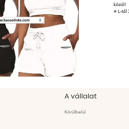
közül!
⭐️ L-tő
kényele
https:/
Hacoo 
https:/
A vállalat
Körülbelül