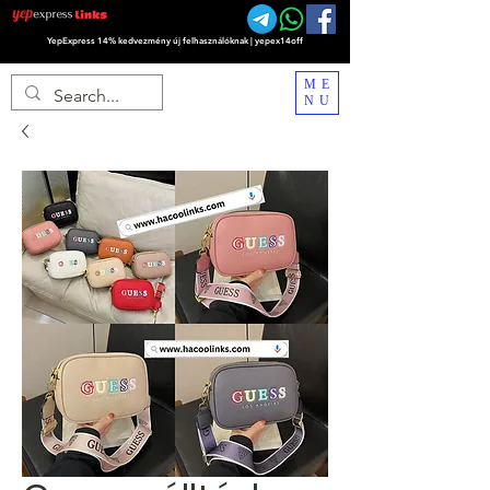
YepExpress 14% kedvezmény új felhasználóknak | yepex14off
ME
NU