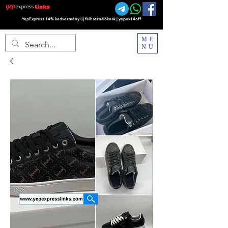
YepExpress 14% kedvezmény új felhasználóknak | yepex14off
ME
NU