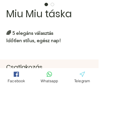
Miu Miu táska
🌈 5 elegáns választás
Időtlen stílus, egész nap!
https://c.hacoo.pl/2koNl4
Csatlakozás
Hacoo Áruház
Facebook
Facebook
https://c.hacoo.pl/2eg7RJ
Facebook
Whatsapp
Telegram
Távirat
Távirat
Hacoo Store
Táblázatok
A vállalat
Körülbelül