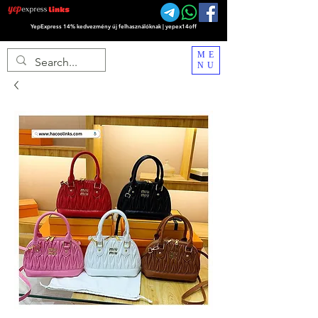
YepExpress 14% kedvezmény új felhasználóknak | yepex14off
ME
NU