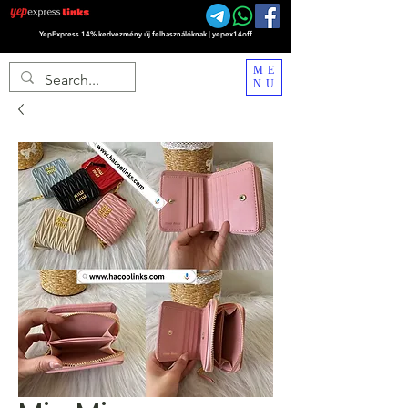
YepExpress 14% kedvezmény új felhasználóknak | yepex14off
ME
NU