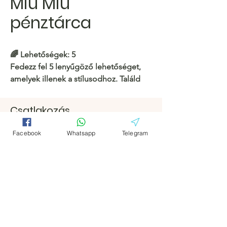
Miu Miu
pénztárca
🌈
Lehetőségek: 5
Fedezz fel 5 lenyűgöző lehetőséget,
amelyek illenek a stílusodhoz. Találd
meg a tökéletes darabot még ma!
Csatlakozás
https://c.hacoo.pl/2lKSSw
Facebook
Facebook
Facebook
Whatsapp
Telegram
Hacoo Áruház
Távirat
Távirat
https://c.hacoo.pl/2eg7RJ
Hacoo Store
Táblázatok
A vállalat
Körülbelül