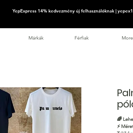
YepExpress 14% kedvezmény új felhasználóknak | yepex1
Márkák
Férfiak
More
Pal
pól
🌈
Lehe
⚡️
Méret