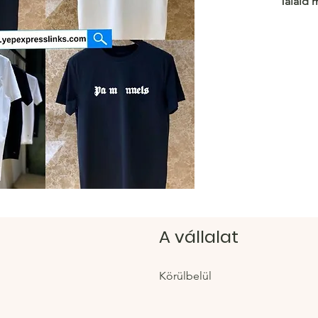
Találd 
még m
https:/
Hacoo 
https:/
A vállalat
Körülbelül