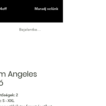
4off
Maradj velünk
Bejelentkezés
m Angeles
ó
tőségek: 2
:
S - XXL