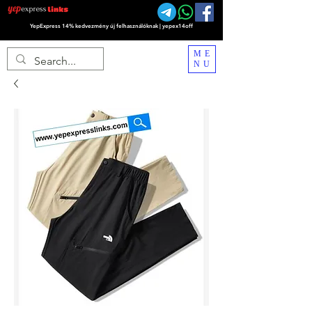
YepExpress 14% kedvezmény új felhasználóknak | yepex14off
ME
NU