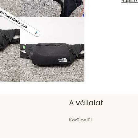
https:/
Hacoo 
https:/
A vállalat
Körülbelül