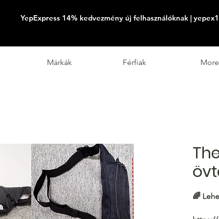
YepExpress 14% kedvezmény új felhasználóknak | yepex1
Márkák
Férfiak
More
The
övt
🌈 Lehe