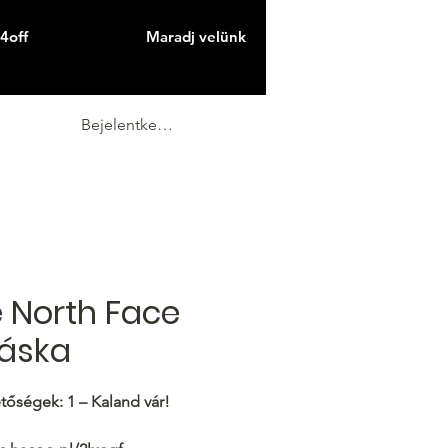
4off
Maradj velünk
Bejelentkezés
 North Face
áska
tőségek: 1 – Kaland vár!