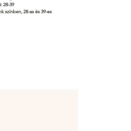
:
28-39
nk színben, 28-as és 39-es
n – válaszd ki a tökéletes
t!
/c.hacoo.pl/2oeQo0
Áruház
/c.hacoo.pl/2eg7RJ