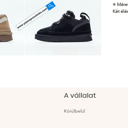
⭐️
Méret
Két élé
méretbe
mérete
https:/
Hacoo 
https:/
A vállalat
Körülbelül