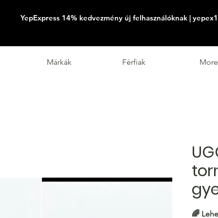
YepExpress 14% kedvezmény új felhasználóknak | yepex1
Márkák
Férfiak
More
UG
tor
gye
🌈 Lehe