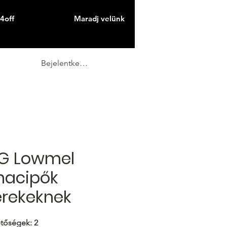
4off
Maradj velünk
Bejelentkezés
G Lowmel
nacipők
rekeknek
tőségek: 2