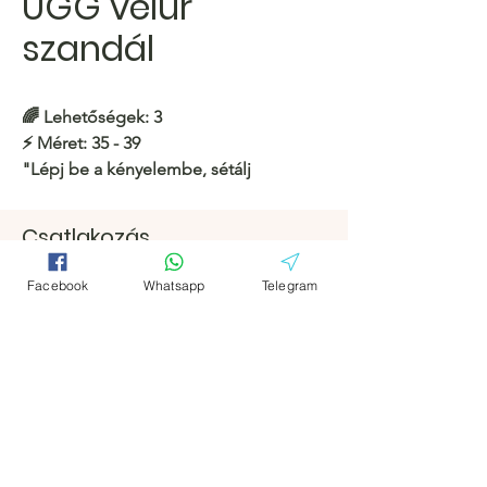
UGG velúr
szandál
🌈
Lehetőségek: 3
⚡️
Méret: 35 - 39
"Lépj be a kényelembe, sétálj
könnyedén. 👣"
Csatlakozás
https://c.hacoo.pl/2jIyIy
Facebook
Facebook
Facebook
Whatsapp
Telegram
Hacoo Áruház
Távirat
Távirat
https://c.hacoo.pl/2eg7RJ
Hacoo Store
Táblázatok
A vállalat
Körülbelül