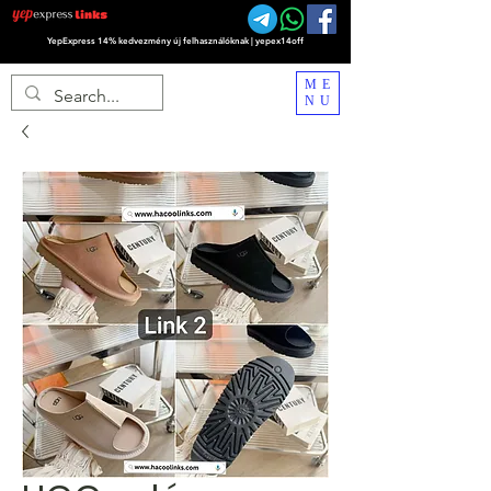
YepExpress 14% kedvezmény új felhasználóknak | yepex14off
ME
NU