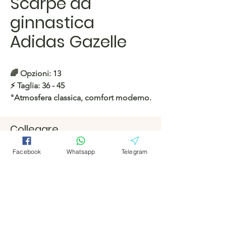
Scarpe da
ginnastica
Adidas Gazelle
🌈
Opzioni: 13
⚡️
Taglia: 36 - 45
"Atmosfera classica, comfort moderno.
👟"
Collegare
https://c.hacoo.pl/2kmx0x
Facebook
Facebook
Facebook
Whatsapp
Telegram
Negozio Hacoo
Telegramm
Telegramm
https://c.hacoo.pl/2eg7RJ
a
a
Hacoo Store
Fogli di calcolo
L'azienda