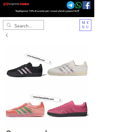
YepExpress 14% di sconto per i nuovi utenti | yepex14off
ME
NU