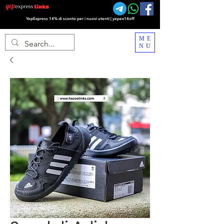
YepExpress 14% di sconto per i nuovi utenti | yepex14off
ME
NU