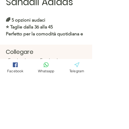
Sandali Adidas
🌈 5 opzioni audaci
⭐️ Taglie dalla 36 alla 45
Perfetto per la comodità quotidiana e
per uno stile alla moda!
Collegare
https://c.hacoo.pl/2l3hmA
Facebook
Facebook
Negozio Hacoo
Telegramm
Telegramm
Facebook
Whatsapp
Telegram
https://c.hacoo.pl/2eg7RJ
a
a
Hacoo Store
Fogli di calcolo
L'azienda
Di