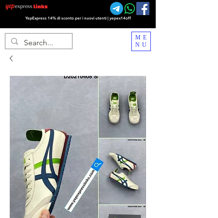
YepExpress 14% di sconto per i nuovi utenti | yepex14off
ME
NU