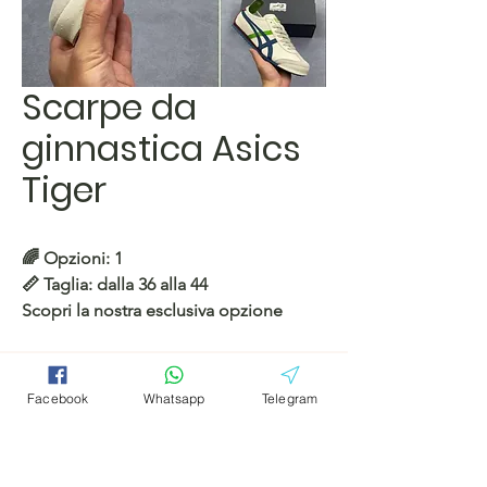
Scarpe da
ginnastica Asics
Tiger
🌈
Opzioni: 1
📏
Taglia:
dalla 36 alla 44
Scopri la nostra esclusiva opzione
disponibile nelle taglie dalla 36 alla 44.
Acquistala oggi stesso!
Collegare
Facebook
Whatsapp
Telegram
Facebook
Facebook
https://c.hacoo.pl/eAZ2H
Telegramm
Telegramm
Negozio Hacoo
a
a