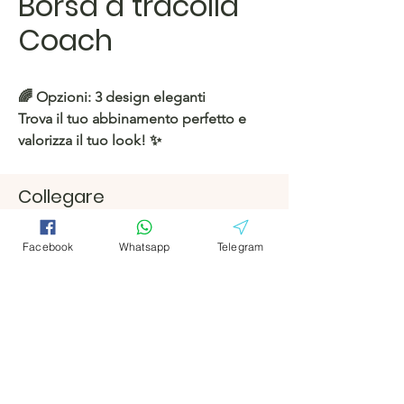
Borsa a tracolla
Coach
🌈
Opzioni:
3 design eleganti
Trova il tuo abbinamento perfetto e
valorizza il tuo look! ✨
https://c.hacoo.pl/2lahuJ
Collegare
Facebook
Facebook
Negozio Hacoo
Facebook
Whatsapp
Telegram
https://c.hacoo.pl/2eg7RJ
Telegramm
Telegramm
a
a
Hacoo Store
Fogli di calcolo
L'azienda
Di