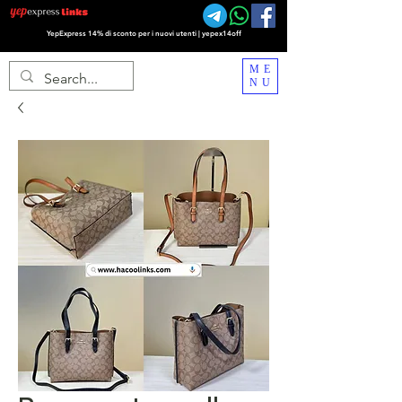
YepExpress 14% di sconto per i nuovi utenti | yepex14off
ME
NU