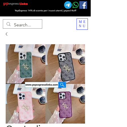
YepExpress 14% di sconto per i nuovi utenti | yepex14off
ME
NU