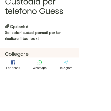
Custodia per
telefono Guess
🌈 Opzioni: 6
Sei colori audaci pensati per far
risaltare il tuo look!
https://c.hacoo.pl/2oiNAe
Collegare
Facebook
Facebook
Negozio Hacoo
Facebook
Whatsapp
Telegram
https://c.hacoo.pl/2eg7RJ
Telegramm
Telegramm
a
a
Hacoo Store
Fogli di calcolo
L'azienda
Di