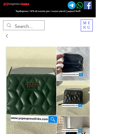
YepExpress 14% di sconto per i nuovi utenti | yepex14off
ME
NU