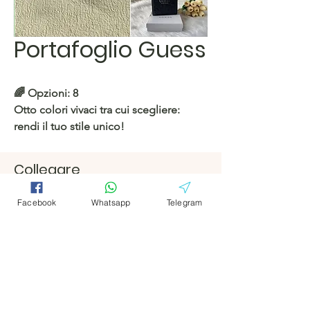
Portafoglio Guess
🌈 Opzioni: 8
Otto colori vivaci tra cui scegliere:
rendi il tuo stile unico!
https://c.hacoo.pl/2ocItX
Collegare
Facebook
Facebook
Negozio Hacoo
Facebook
Whatsapp
Telegram
https://c.hacoo.pl/2eg7RJ
Telegramm
Telegramm
a
a
Hacoo Store
Fogli di calcolo
L'azienda