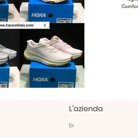
Comfor
https:/
Negozi
https:/
L'azienda
Di