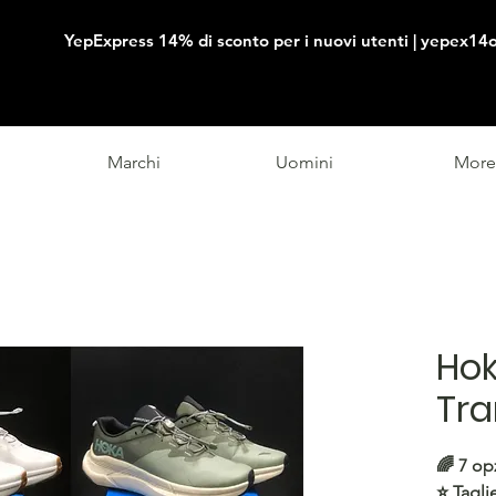
YepExpress 14% di sconto per i nuovi utenti | yepex14o
Marchi
Uomini
More
Ho
Tra
🌈 7 op
⭐️ Tagli