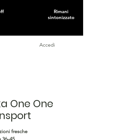
ff
Rimani
sintonizzato
Accedi
ka One One
nsport
zioni fresche
e 36–45