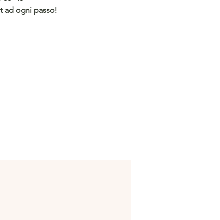
t ad ogni passo!
/c.hacoo.pl/2kv1l5
o Hacoo
/c.hacoo.pl/2eg7RJ