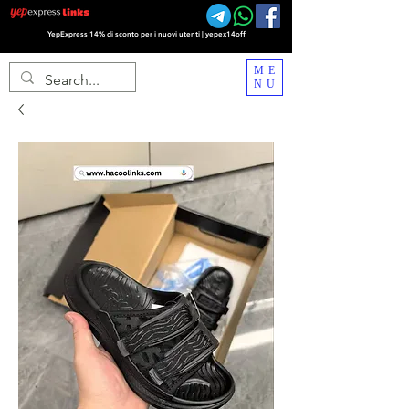
YepExpress 14% di sconto per i nuovi utenti | yepex14off
ME
NU