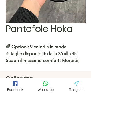
Pantofole Hoka
🌈
Opzioni:
9 colori alla moda
⭐️
Taglie disponibili:
dalla 36 alla 45
Scopri il massimo comfort! Morbidi,
leggeri e perfetti per l'uso quotidiano.
Trova subito il tuo colore preferito! 🌟
Collegare
Facebook
Facebook
https://c.hacoo.pl/2l3iQT
Facebook
Whatsapp
Telegram
Telegramm
Telegramm
Negozio Hacoo
a
a
https://c.hacoo.pl/2eg7RJ
Hacoo Store
Fogli di calcolo