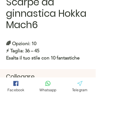
Scarpe da
ginnastica Hokka
Mach6
🌈
Opzioni: 10
⚡️
Taglia: 36 – 45
Esalta il tuo stile con 10 fantastiche
opzioni: tutte le taglie sono pronte per
la spedizione!
Collegare
Facebook
Facebook
https://c.hacoo.pl/2lLDuA
Facebook
Whatsapp
Telegram
Telegramm
Telegramm
Negozio Hacoo
a
a
https://c.hacoo.pl/2eg7RJ
Hacoo Store
Fogli di calcolo
L'azienda