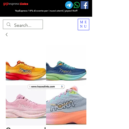
YepExpress 14% di sconto per i nuovi utenti | yepex14off
ME
NU