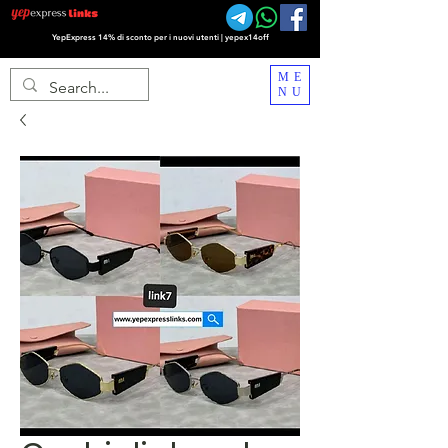
YepExpress 14% di sconto per i nuovi utenti | yepex14off
ME
NU