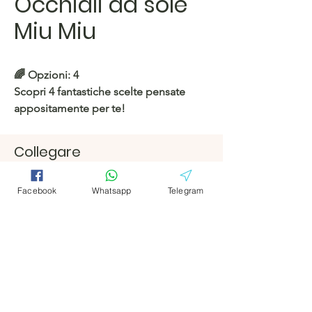
Occhiali da sole
Miu Miu
🌈
Opzioni: 4
Scopri 4 fantastiche scelte pensate
appositamente per te!
https://c.hacoo.pl/2m4MRd
Collegare
Facebook
Facebook
Negozio Hacoo
Facebook
Whatsapp
Telegram
https://c.hacoo.pl/2eg7RJ
Telegramm
Telegramm
a
a
Hacoo Store
Fogli di calcolo
L'azienda
Di