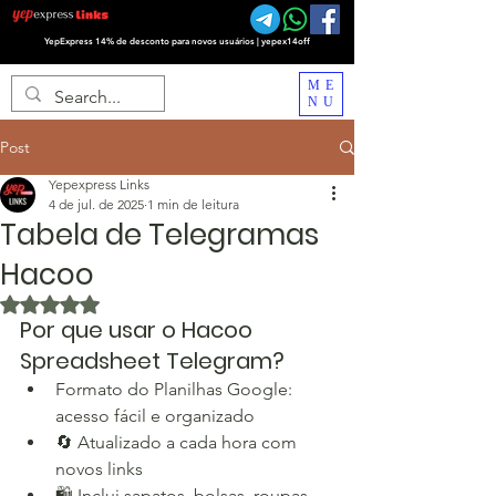
YepExpress 14% de desconto para novos usuários | yepex14off
ME
NU
Post
Yepexpress Links
4 de jul. de 2025
1 min de leitura
Tabela de Telegramas
Hacoo
Avaliado com NaN de 5 estrelas.
Por que usar o Hacoo 
Spreadsheet Telegram?
Formato do Planilhas Google: 
acesso fácil e organizado
🔄 Atualizado a cada hora com 
novos links
🛍️ Inclui sapatos, bolsas, roupas, 