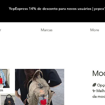
YepExpress 14% de desconto para novos usuários | yepex
r
Marcas
More
Moc
🌈
Opçõ
✨ Melho
da mod
prontas