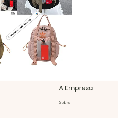
https:/
Loja H
https:/
A Empresa
Sobre