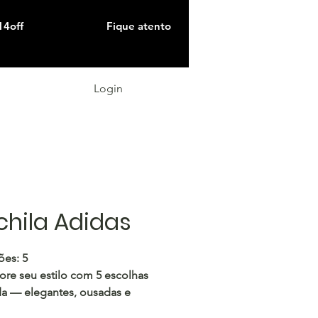
14off
Fique atento
Login
hila Adidas
es: 5
re seu estilo com 5 escolhas
a — elegantes, ousadas e
 para usar!