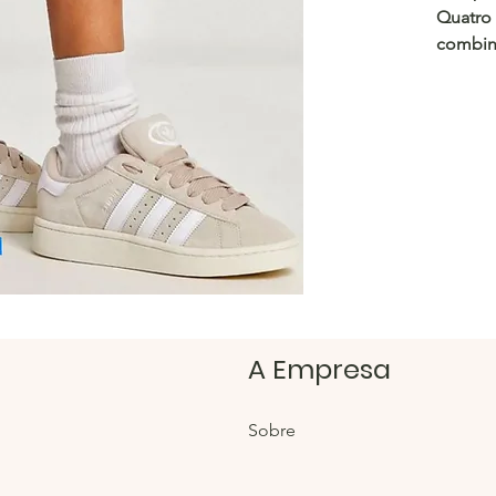
Quatro 
combina
⚡️
Tama
https:/
Loja H
https:/
A Empresa
Sobre