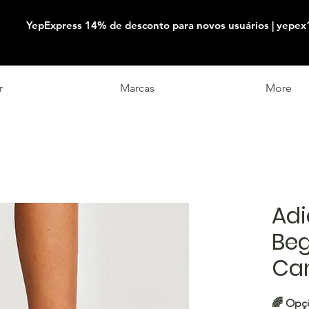
YepExpress 14% de desconto para novos usuários | yepex
r
Marcas
More
Ad
Be
Ca
🌈 Opç