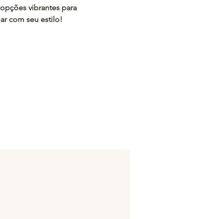
opções vibrantes para
r com seu estilo!
nho:
36 - 45
/c.hacoo.pl/eGyAX
acoo
/c.hacoo.pl/2eg7RJ