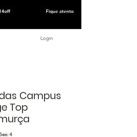
14off
Fique atento
Login
idas Campus
ge Top
murça
ões: 4