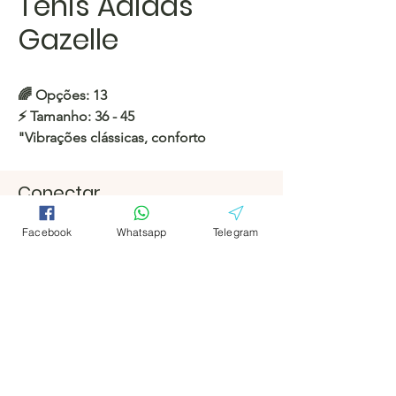
Tênis Adidas
Gazelle
🌈
Opções: 13
⚡️
Tamanho: 36 - 45
"Vibrações clássicas, conforto
moderno. 👟"
Conectar
https://c.hacoo.pl/2kmx0x
Facebook
Facebook
Facebook
Whatsapp
Telegram
Loja Hacoo
Telegrama
Telegrama
https://c.hacoo.pl/2eg7RJ
Hacoo Store
Planilhas
A Empresa
Sobre