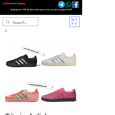
YepExpress 14% de desconto para novos usuários | yepex14off
ME
NU