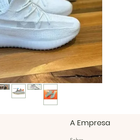
brilhar
https:/
Loja H
https:/
A Empresa
Sobre