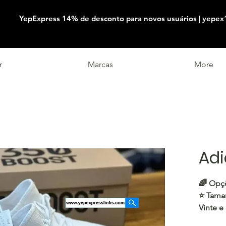
YepExpress 14% de desconto para novos usuários | yepex
r
Marcas
More
Adi
🌈
Opçõ
⭐️
Tama
Vinte e
encontr