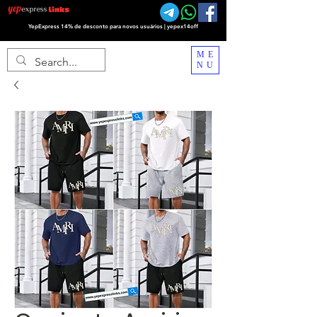
YepExpress 14% de desconto para novos usuários | yepex14off
ME
NU