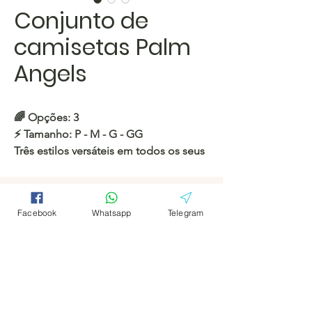
Conjunto de
camisetas Palm
Angels
🌈
Opções: 3
⚡️
Tamanho:
P - M - G - GG
Três estilos versáteis em todos os seus
tamanhos favoritos — feitos para se
ajustar e impressionar!
Conectar
Facebook
Whatsapp
Telegram
Facebook
Facebook
https://c.hacoo.pl/eThjX
Telegrama
Telegrama
Loja Hacoo
Hacoo Store
Planilhas
https://c.hacoo.pl/2eg7RJ
A Empresa