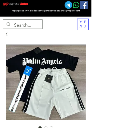
YepExpress 14% de desconto para novos usuários | yepex14off
ME
NU