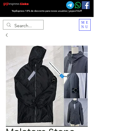
YepExpress 14% de desconto para novos usuários | yepex14off
ME
NU