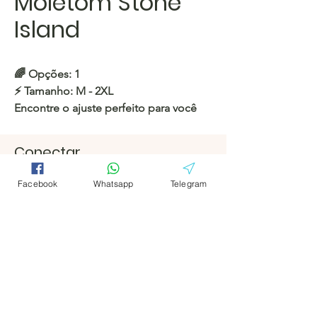
Moletom Stone
Island
🌈
Opções: 1
⚡️
Tamanho:
M - 2XL
Encontre o ajuste perfeito para você
em nossa coleção estilosa, projetada
para o máximo conforto e moda!
Conectar
Facebook
Facebook
https://c.hacoo.pl/2lZ2yl
Facebook
Whatsapp
Telegram
Telegrama
Telegrama
Loja Hacoo
Hacoo Store
Planilhas
https://c.hacoo.pl/2eg7RJ
A Empresa
Sobre