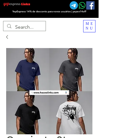
YepExpress 14% de desconto para novos usuários | yepex14off
ME
NU