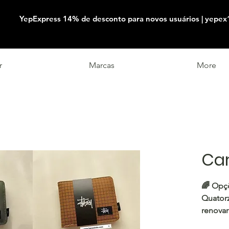
YepExpress 14% de desconto para novos usuários | yepex
r
Marcas
More
Car
🌈 Opç
Quator
renovar
feitas 