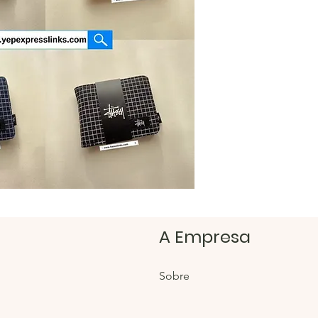
https:/
Loja H
https:/
A Empresa
Sobre