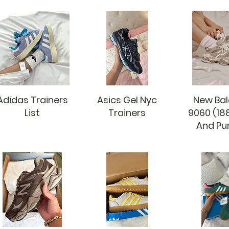
Adidas Trainers
Asics Gel Nyc
New Ba
List
Trainers
9060 (18
And Pu