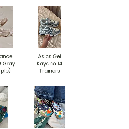
lance
Asics Gel
8 Gray
Kayano 14
rple)
Trainers