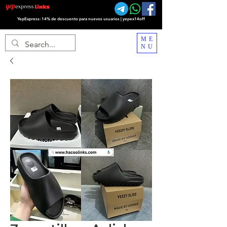
YepExpress: 14% de descuento para nuevos usuarios | yepex14off
ME
NU