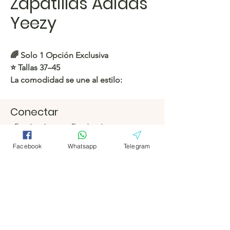
Zapatillas Adidas
Yeezy
🌈 Solo 1 Opción Exclusiva
⭐️ Tallas 37–45
La comodidad se une al estilo:
¡consigue el tuyo ahora!
Conectar
https://c.hacoo.pl/1rU1f
Facebook
Facebook
Tienda Hacoo
Telegrama
Telegrama
Facebook
Whatsapp
Telegram
https://c.hacoo.pl/2eg7RJ
Hacoo Store
Hojas de
cálculo
La empresa
Acerca de