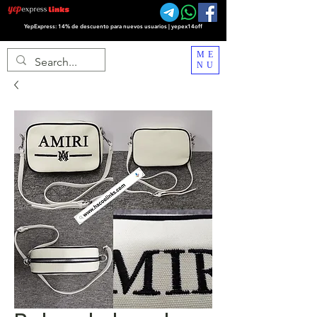
YepExpress: 14% de descuento para nuevos usuarios | yepex14off
ME
NU