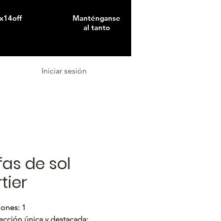
x14off
Manténganse
al tanto
Iniciar sesión
as de sol
tier
ones: 1
ección única y destacada: