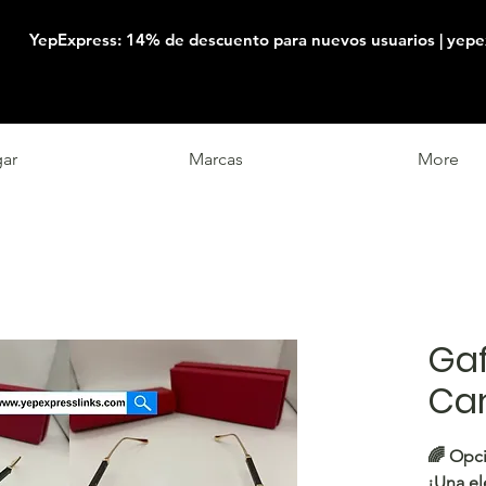
YepExpress: 14% de descuento para nuevos usuarios | yepe
ar
Marcas
More
Gaf
Car
🌈 Opci
¡Una el