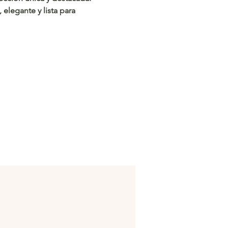
, elegante y lista para
onar!
/c.hacoo.pl/2omqaL
 Hacoo
/c.hacoo.pl/2eg7RJ