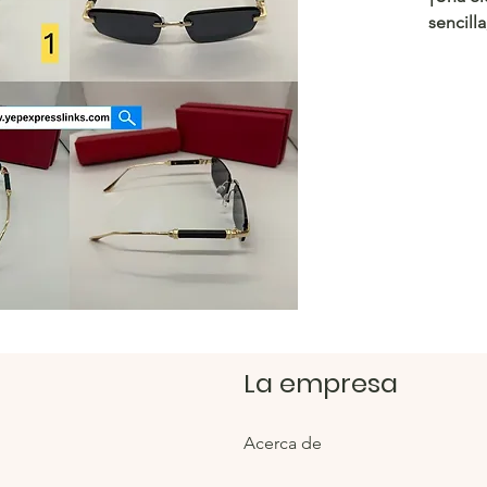
sencilla
impresi
https:/
Tienda
https:/
La empresa
Acerca de