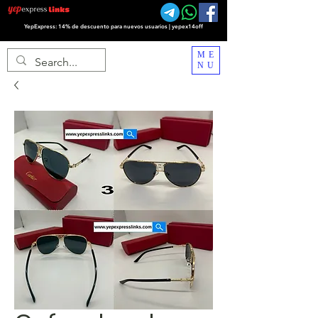
YepExpress: 14% de descuento para nuevos usuarios | yepex14off
ME
NU