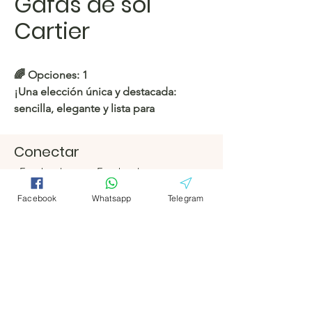
Gafas de sol
Cartier
🌈 Opciones: 1
¡Una elección única y destacada:
sencilla, elegante y lista para
impresionar!
Conectar
https://c.hacoo.pl/2omrhp
Facebook
Facebook
Tienda Hacoo
Telegrama
Telegrama
Facebook
Whatsapp
Telegram
https://c.hacoo.pl/2eg7RJ
Hacoo Store
Hojas de
cálculo
La empresa
Acerca de