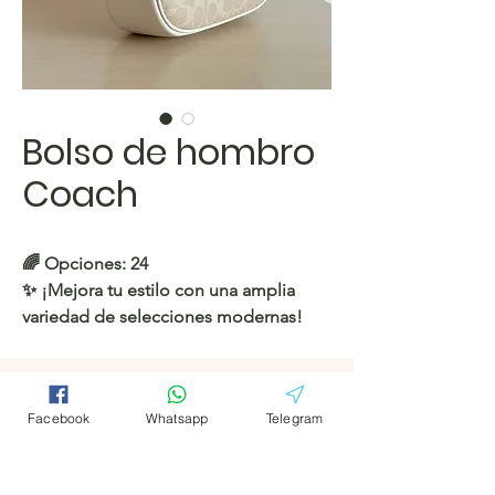
Bolso de hombro
Coach
🌈
Opciones: 24
✨ ¡Mejora tu estilo con una amplia
variedad de selecciones modernas!
https://c.hacoo.pl/2lBtBw
Conectar
Facebook
Facebook
Facebook
Whatsapp
Telegram
Tienda Hacoo
https://c.hacoo.pl/2eg7RJ
Telegrama
Telegrama
Hacoo Store
Hojas de