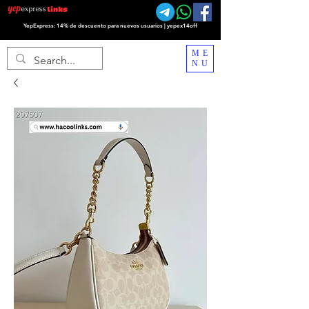
YepExpress: 14% de descuento para nuevos usuarios | yepex14off
ME
NU