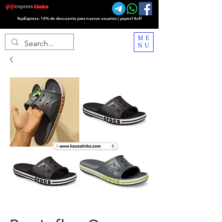
YepExpress: 14% de descuento para nuevos usuarios | yepex14off
ME
NU