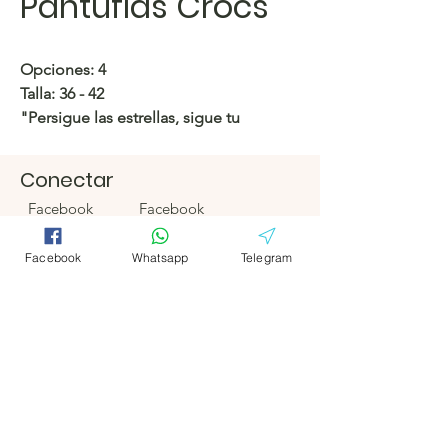
Pantuflas Crocs
Opciones: 4
Talla: 36 - 42
"Persigue las estrellas, sigue tu
corazón. 🌟"
Conectar
https://c.hacoo.pl/2knLxK
Facebook
Facebook
Tienda Hacoo
Telegrama
Telegrama
Facebook
Whatsapp
Telegram
https://c.hacoo.pl/2eg7RJ
Hacoo Store
Hojas de
cálculo
La empresa
Acerca de