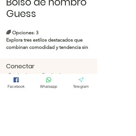
Bolso de hombro
Guess
🌈
Opciones: 3
Explora tres estilos destacados que
combinan comodidad y tendencia sin
esfuerzo.
Conectar
https://c.hacoo.pl/2lTbCq
Facebook
Facebook
Tienda Hacoo
Telegrama
Telegrama
Facebook
Whatsapp
Telegram
https://c.hacoo.pl/2eg7RJ
Hacoo Store
Hojas de
cálculo
La empresa
Acerca de