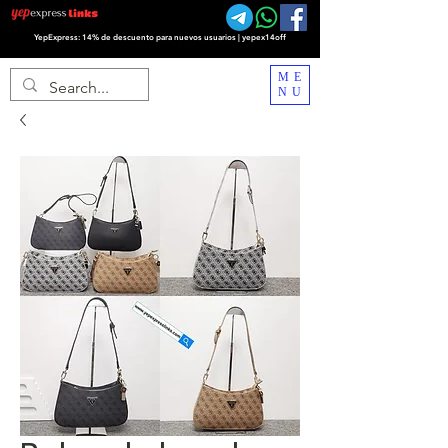
YepExpress: 14% de descuento para nuevos usuarios | yepex14off
ME
NU