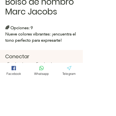
Bolso de hombro
Marc Jacobs
🌈 Opciones: 9
Nueve colores vibrantes: ¡encuentra el
tono perfecto para expresarte!
https://c.hacoo.pl/2o7nym
Conectar
Facebook
Facebook
Tienda Hacoo
https://c.hacoo.pl/2eg7RJ
Telegrama
Telegrama
Facebook
Whatsapp
Telegram
Hacoo Store
Hojas de
cálculo
La empresa
Acerca de