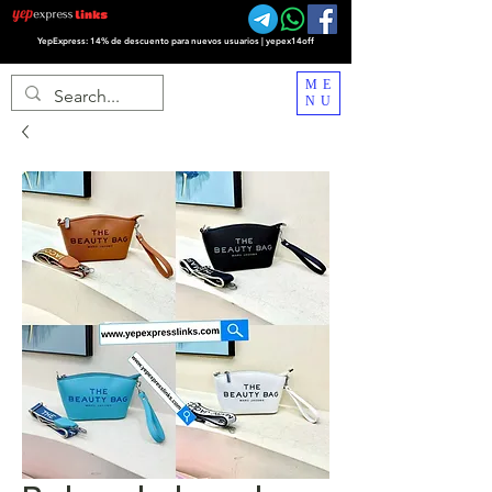
YepExpress: 14% de descuento para nuevos usuarios | yepex14off
ME
NU